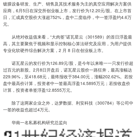
镀膜设备研发、生产、销售及其技术服务为主的真空应用解决方案供
应商，6月5日在深交所创业板上市，发行价为12.20元/股。在上市首
日，汇成真空股价大涨超752%，盘中二度临停，中一签浮盈约4.6万
元。
从绝对收益值来看，“大肉签”诺瓦星云（301589）的首日浮盈最
高，其主要聚焦于视频和显示控制核心算法研究及应用，为用户提供
专业化软硬件综合解决方案，2 月 8 日在创业板上市。
诺瓦星云的发行价为126.89元/股，是今年以来唯一一只发行价超
过百元的新股。2月8日开盘后，诺瓦星云股价一路狂奔，最高涨幅达
229.96%，至418.68元，最终报收于384.00元，涨幅202.62%。若按
盘中最高价计算，投资者中一签最高浮盈14.5895万元；若按收盘价
计算，投资者单签浮盈12.8555万元。
除了这两家企业之外，达梦数据、利安科技（300784）等公司中
一签的收益也超过4万元。
华南一名私募机构研究总监向