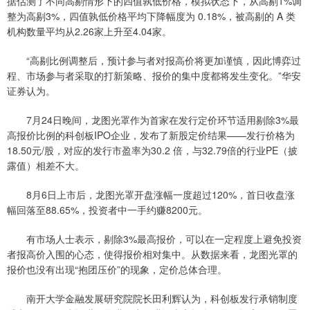
据估测了不同高剔情形下的四值孰低价格，模拟状态下，从高剔1%调
整为高剔3%，四值孰低价格平均下降幅度为 0.18%，被高剔的 A 类
机构数量平均从2.26家上升至4.04家。
“高剔比例调整后，预计参与者对报高价将更加谨慎，因此博弈过
程、市场参与者采取的打新策略、报价的集中度都将发生变化。”华安
证券认为。
7月24日晚间，龙图光罩作为首家在发行定价环节适用剔除3%最
高报价比例的科创板IPO企业，发布了新股定价结果——发行价格为
18.50元/股，对应的发行市盈率为30.2 倍，与32.79倍的行业PE（披
露值）相差不大。
8月6日上市后，龙图光罩开盘涨幅一度超过120%，首日收盘涨
幅回落至88.65%，投资者中一手约赚8200元。
有市场人士表示，剔除3%最高报价，可以在一定程度上避免投资
者报高价入围的心态，使得报价相对集中。从数据来看，龙图光罩的
报价也没有出现“抱团压价”的现象，定价总体合理。
南开大学金融发展研究院院长田利辉认为，科创板发行承销制度