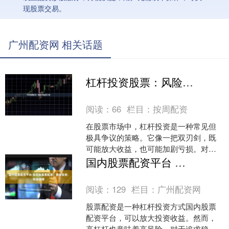
现股票交易。
广州配资网 相关话题
杠杆投资股票：风险与收益双刃剑
阅读：
66
栏目：
按周配资
在股票市场中，杠杆投资是一种常见但
极具争议的策略。它像一把双刃剑，既
可能放大收益，也可能加剧亏损。对于
投资者而言，理解杠杆投资的本质、潜
国内股票配资平台 低风险股票配资：稳健投资，收益倍增
在收益以及不可避免的风险....
阅读：
129
栏目：
广州配资网
股票配资是一种杠杆投资方式国内股票
配资平台，可以放大投资收益。然而，
高杠杆也意味着高风险。对于追求稳健