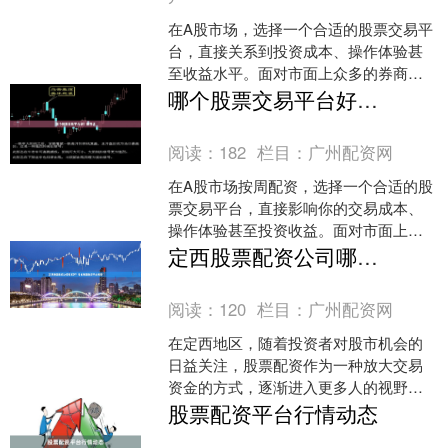
在A股市场，选择一个合适的股票交易平
台，直接关系到投资成本、操作体验甚
至收益水平。面对市面上众多的券商和
第三方平台，投资者常常陷入选择困
哪个股票交易平台好？推荐这
难。今天，我们就从口碑、....
阅读：
182
栏目：
广州配资网
在A股市场按周配资，选择一个合适的股
票交易平台，直接影响你的交易成本、
操作体验甚至投资收益。面对市面上众
多的券商和第三方平台，很多投资者都
定西股票配资公司哪家好？专业股票配资平台推荐
会问：**哪个股票交易....
阅读：
120
栏目：
广州配资网
在定西地区，随着投资者对股市机会的
日益关注，股票配资作为一种放大交易
资金的方式，逐渐进入更多人的视野。
然而，面对市场上众多的配资公司，许
股票配资平台行情动态
多投资者都会产生这样的疑....