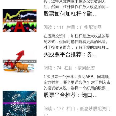
具，近年来受到越来越多投资者的关
注。然而，杠杆操作在放大收益的同
时，也同步放大了风险。本文将为新手
股票如何加杠杆？融资融券与配资渠道详解
投资者系统梳理股票杠杆的核心要....
阅读：
111
栏目：
广州配资网
在股票投资中，加杠杆是放大收益的常
见方式，但同时也伴随着更高的风险。
对于投资者而言，了解正规的加杠杆渠
道至关重要。本文将详细解析融资融券
买股票平台推荐：券商APP、同花顺、东方财富
与配资两种主流方式，帮助....
阅读：
74
栏目：
按周配资
# 买股票平台推荐：券商APP、同花顺、
东方财富，哪个更适合你？ 对于刚入市
的投资者来说，选择一个好用的股票交
易平台，往往比选股本身更让人头疼。
股票平台推荐：选口碑好、费率低、功能全的
目前市面上主流的....
阅读：
177
栏目：
低息炒股配资门
户