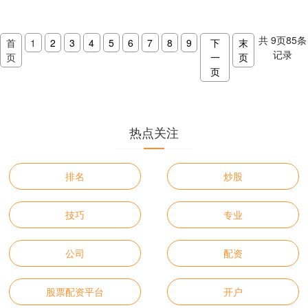
收紧，市场上涌现出大量配资平台，其
中不乏一些不合规、甚至存....
共
9
页
85
条
首
1
2
3
4
5
6
7
8
9
下
末
记录
页
一
页
页
热点关注
排名
炒股
技巧
专业
公司
配资
股票配资平台
开户