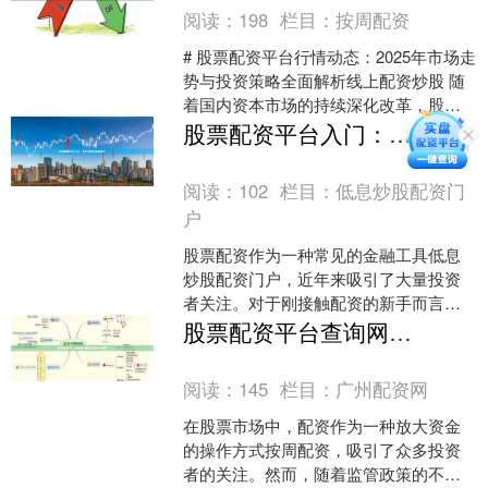
阅读：
198
栏目：
按周配资
# 股票配资平台行情动态：2025年市场走
势与投资策略全面解析线上配资炒股 随
着国内资本市场的持续深化改革，股票
配资平台作为投资者放大收益的重要工
股票配资平台入门：杠杆交易与风控要点
具，其行情动态....
阅读：
102
栏目：
低息炒股配资门
户
股票配资作为一种常见的金融工具低息
炒股配资门户，近年来吸引了大量投资
者关注。对于刚接触配资的新手而言，
理解杠杆交易原理和掌握风险控制方
股票配资平台查询网-最新合规平台推荐
法，是保障资金安全、实现稳....
阅读：
145
栏目：
广州配资网
在股票市场中，配资作为一种放大资金
的操作方式按周配资，吸引了众多投资
者的关注。然而，随着监管政策的不断