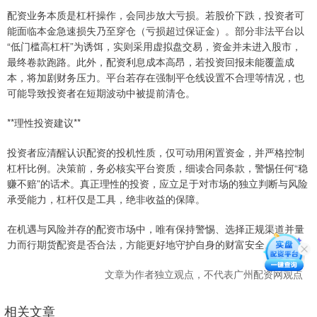
配资业务本质是杠杆操作，会同步放大亏损。若股价下跌，投资者可
能面临本金急速损失乃至穿仓（亏损超过保证金）。部分非法平台以
“低门槛高杠杆”为诱饵，实则采用虚拟盘交易，资金并未进入股市，
最终卷款跑路。此外，配资利息成本高昂，若投资回报未能覆盖成
本，将加剧财务压力。平台若存在强制平仓线设置不合理等情况，也
可能导致投资者在短期波动中被提前清仓。
**理性投资建议**
投资者应清醒认识配资的投机性质，仅可动用闲置资金，并严格控制
杠杆比例。决策前，务必核实平台资质，细读合同条款，警惕任何“稳
赚不赔”的话术。真正理性的投资，应立足于对市场的独立判断与风险
承受能力，杠杆仅是工具，绝非收益的保障。
在机遇与风险并存的配资市场中，唯有保持警惕、选择正规渠道并量
力而行期货配资是否合法，方能更好地守护自身的财富安全。
文章为作者独立观点，不代表广州配资网观点
相关文章