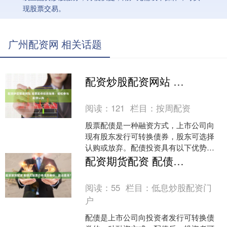
现股票交易。
广州配资网 相关话题
配资炒股配资网站 股票配债投资指南：轻松参与配债认购
阅读：
121
栏目：
按周配资
股票配债是一种融资方式，上市公司向
现有股东发行可转换债券，股东可选择
认购或放弃。配债投资具有以下优势：
期货配资是一种金融服务，它允许交易
配资期货配资 配债后股票价格走势解析：跌还是涨？
者使用杠杆资金进行期货....
阅读：
55
栏目：
低息炒股配资门
户
配债是上市公司向投资者发行可转换债