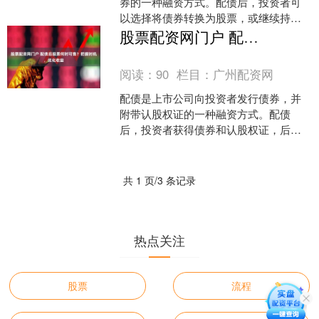
券的一种融资方式。配债后，投资者可
以选择将债券转换为股票，或继续持有
债券。配债对股票价格走势的影响主要
股票配资网门户 配债后股票何时可售？把握时机，优化收益
取决于以下因素： * *....
阅读：
90
栏目：
广州配资网
配债是上市公司向投资者发行债券，并
附带认股权证的一种融资方式。配债
后，投资者获得债券和认股权证，后者
可在特定时间内以约定价格认购公司股
票。 2. 透明公开：可信....
共 1 页/3 条记录
热点关注
股票
流程